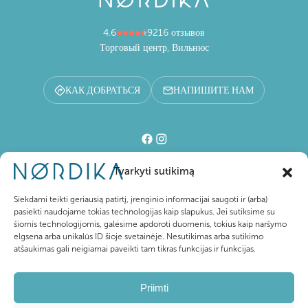
4.6
9216 отзывов
Торговый центр, Вильнюс
КАК ДОБРАТЬСЯ
НАПИШИТЕ НАМ
Tvarkyti sutikimą
Торговый центр
Siekdami teikti geriausią patirtį, įrenginio informacijai saugoti ir (arba)
pasiekti naudojame tokias technologijas kaip slapukus. Jei sutiksime su
šiomis technologijomis, galėsime apdoroti duomenis, tokius kaip naršymo
Посетителям
elgsena arba unikalūs ID šioje svetainėje. Nesutikimas arba sutikimo
atšaukimas gali neigiamai paveikti tam tikras funkcijas ir funkcijas.
О Nordika
Priimti