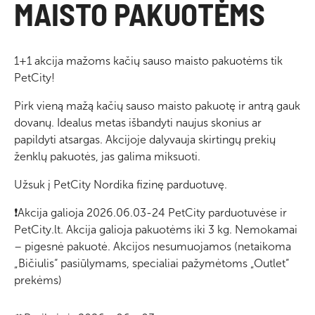
MAISTO PAKUOTĖMS
1+1 akcija mažoms kačių sauso maisto pakuotėms tik
PetCity!
Pirk vieną mažą kačių sauso maisto pakuotę ir antrą gauk
dovanų. Idealus metas išbandyti naujus skonius ar
papildyti atsargas. Akcijoje dalyvauja skirtingų prekių
ženklų pakuotės, jas galima miksuoti.
Užsuk į PetCity Nordika fizinę parduotuvę.
❗Akcija galioja 2026.06.03-24 PetCity parduotuvėse ir
PetCity.lt. Akcija galioja pakuotėms iki 3 kg. Nemokamai
– pigesnė pakuotė. Akcijos nesumuojamos (netaikoma
„Bičiulis“ pasiūlymams, specialiai pažymėtoms „Outlet“
prekėms)