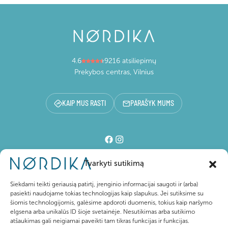
4.6
9216 atsiliepimų
Prekybos centras, Vilnius
KAIP MUS RASTI
PARAŠYK MUMS
Tvarkyti sutikimą
Prekybos centras
Siekdami teikti geriausią patirtį, įrenginio informacijai saugoti ir (arba)
pasiekti naudojame tokias technologijas kaip slapukus. Jei sutiksime su
šiomis technologijomis, galėsime apdoroti duomenis, tokius kaip naršymo
Lankytojams
elgsena arba unikalūs ID šioje svetainėje. Nesutikimas arba sutikimo
atšaukimas gali neigiamai paveikti tam tikras funkcijas ir funkcijas.