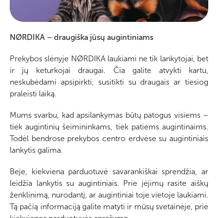
NØRDIKA – draugiška jūsų augintiniams
Prekybos slėnyje NØRDIKA laukiami ne tik lankytojai, bet
ir jų keturkojai draugai. Čia galite atvykti kartu,
neskubėdami apsipirkti, susitikti su draugais ar tiesiog
praleisti laiką.
Mums svarbu, kad apsilankymas būtų patogus visiems –
tiek augintinių šeimininkams, tiek patiems augintinaims.
Todėl bendrose prekybos centro erdvėse su augintiniais
lankytis galima.
Beje, kiekviena parduotuvė savarankiškai sprendžia, ar
leidžia lankytis su augintiniais. Prie įėjimų rasite aiškų
ženklinimą, nurodantį, ar augintiniai toje vietoje laukiami.
Tą pačią informaciją galite matyti ir mūsų svetainėje, prie