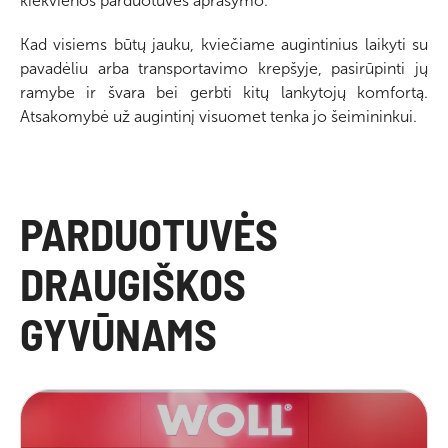
kiekvienos parduotuvės aprašymo.
Kad visiems būtų jauku, kviečiame augintinius laikyti su
pavadėliu arba transportavimo krepšyje, pasirūpinti jų
ramybe ir švara bei gerbti kitų lankytojų komfortą.
Atsakomybė už augintinį visuomet tenka jo šeimininkui.
PARDUOTUVĖS
DRAUGIŠKOS
GYVŪNAMS