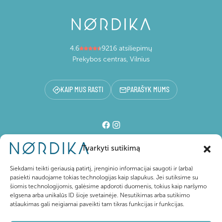
4.6
9216 atsiliepimų
Prekybos centras, Vilnius
KAIP MUS RASTI
PARAŠYK MUMS
Tvarkyti sutikimą
Prekybos centras
Siekdami teikti geriausią patirtį, įrenginio informacijai saugoti ir (arba)
pasiekti naudojame tokias technologijas kaip slapukus. Jei sutiksime su
šiomis technologijomis, galėsime apdoroti duomenis, tokius kaip naršymo
Lankytojams
elgsena arba unikalūs ID šioje svetainėje. Nesutikimas arba sutikimo
atšaukimas gali neigiamai paveikti tam tikras funkcijas ir funkcijas.