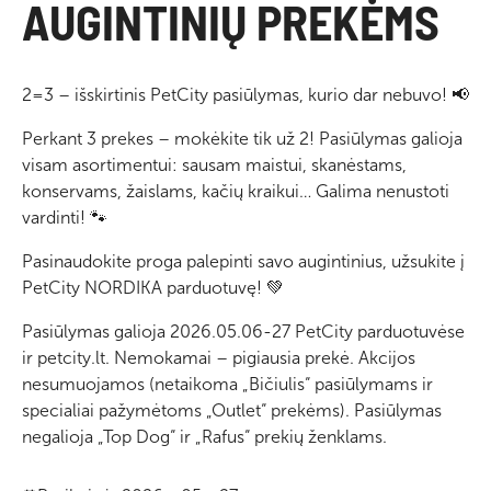
AUGINTINIŲ PREKĖMS
2=3 – išskirtinis PetCity pasiūlymas, kurio dar nebuvo! 📢
Perkant 3 prekes – mokėkite tik už 2! Pasiūlymas galioja
visam asortimentui: sausam maistui, skanėstams,
konservams, žaislams, kačių kraikui… Galima nenustoti
vardinti! 🐾
Pasinaudokite proga palepinti savo augintinius, užsukite į
PetCity NORDIKA parduotuvę! 💚
Pasiūlymas galioja 2026.05.06-27 PetCity parduotuvėse
ir petcity.lt. Nemokamai – pigiausia prekė. Akcijos
nesumuojamos (netaikoma „Bičiulis“ pasiūlymams ir
specialiai pažymėtoms „Outlet“ prekėms). Pasiūlymas
negalioja „Top Dog“ ir „Rafus“ prekių ženklams.