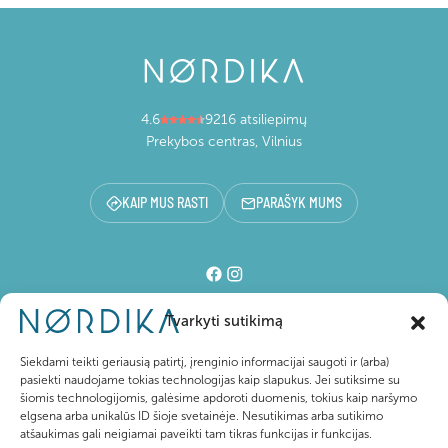
4.6
9216 atsiliepimų
Prekybos centras, Vilnius
KAIP MUS RASTI
PARAŠYK MUMS
Tvarkyti sutikimą
Prekybos centras
Siekdami teikti geriausią patirtį, įrenginio informacijai saugoti ir (arba)
pasiekti naudojame tokias technologijas kaip slapukus. Jei sutiksime su
šiomis technologijomis, galėsime apdoroti duomenis, tokius kaip naršymo
Lankytojams
elgsena arba unikalūs ID šioje svetainėje. Nesutikimas arba sutikimo
atšaukimas gali neigiamai paveikti tam tikras funkcijas ir funkcijas.