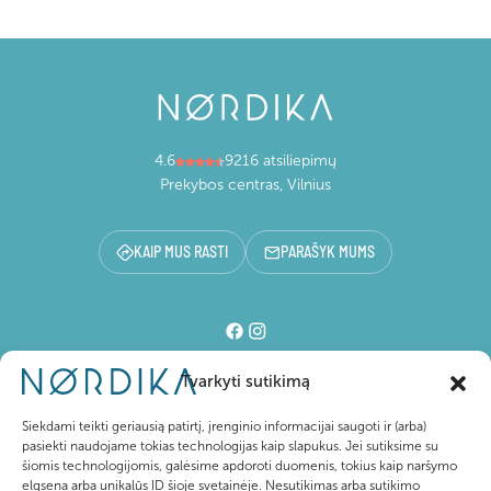
4.6
9216 atsiliepimų
Prekybos centras, Vilnius
KAIP MUS RASTI
PARAŠYK MUMS
Tvarkyti sutikimą
Prekybos centras
Siekdami teikti geriausią patirtį, įrenginio informacijai saugoti ir (arba)
pasiekti naudojame tokias technologijas kaip slapukus. Jei sutiksime su
šiomis technologijomis, galėsime apdoroti duomenis, tokius kaip naršymo
Lankytojams
elgsena arba unikalūs ID šioje svetainėje. Nesutikimas arba sutikimo