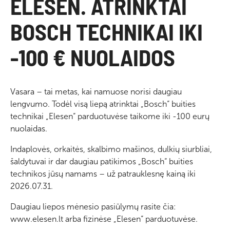
ELESEN. ATRINKTAI
BOSCH TECHNIKAI IKI
-100 € NUOLAIDOS
Vasara – tai metas, kai namuose norisi daugiau
lengvumo. Todėl visą liepą atrinktai „Bosch“ buities
technikai „Elesen“ parduotuvėse taikome iki -100 eurų
nuolaidas.
Indaplovės, orkaitės, skalbimo mašinos, dulkių siurbliai,
šaldytuvai ir dar daugiau patikimos „Bosch“ buities
technikos jūsų namams – už patrauklesnę kainą iki
2026.07.31.
Daugiau liepos mėnesio pasiūlymų rasite čia:
www.elesen.lt arba fizinėse „Elesen“ parduotuvėse.