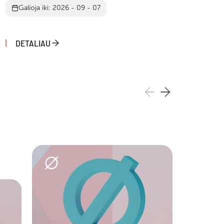
Galioja iki: 2026 - 09 - 07
G
DETALIAU
D