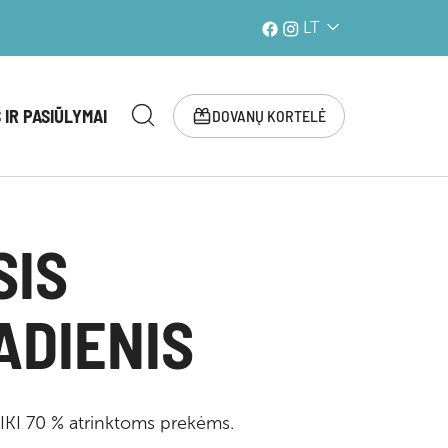
LT
 IR PASIŪLYMAI
DOVANŲ KORTELĖ
SIS
ADIENIS
I 70 % atrinktoms prekėms.