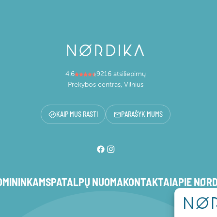
4.6
9216 atsiliepimų
Prekybos centras, Vilnius
KAIP MUS RASTI
PARAŠYK MUMS
OMININKAMS
PATALPŲ NUOMA
KONTAKTAI
APIE NØR