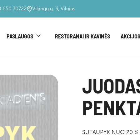
 650 70722
Vikingų g. 3, Vilnius
PASLAUGOS
RESTORANAI IR KAVINĖS
AKCIJOS
JUODA
PENKT
SUTAUPYK NUO 20 % IK