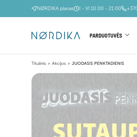
NØRDIKA planas
I - VI 10:00 - 21:00
+370
PARDUOTUVĖS
Titulinis
>
Akcijos
>
JUODASIS PENKTADIENIS