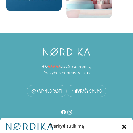
4.6
9216 atsiliepimų
Prekybos centras, Vilnius
KAIP MUS RASTI
PARAŠYK MUMS
Tvarkyti sutikimą