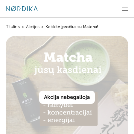
Titulinis
>
Akcijos
>
Keiskite įpročius su Matcha!
Akcija nebegalioja