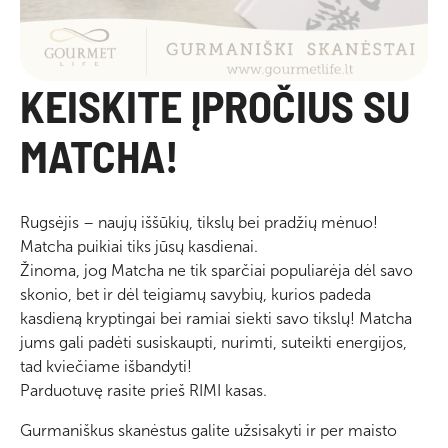
KEISKITE ĮPROČIUS SU
MATCHA!
Rugsėjis – naujų iššūkių, tikslų bei pradžių mėnuo!
Matcha puikiai tiks jūsų kasdienai.
Žinoma, jog Matcha ne tik sparčiai populiarėja dėl savo
skonio, bet ir dėl teigiamų savybių, kurios padeda
kasdieną kryptingai bei ramiai siekti savo tikslų! Matcha
jums gali padėti susiskaupti, nurimti, suteikti energijos,
tad kviečiame išbandyti!
Parduotuvę rasite prieš RIMI kasas.
Gurmaniškus skanėstus galite užsisakyti ir per maisto