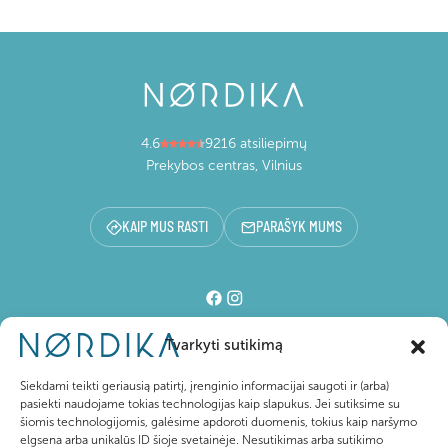
4.6
9216 atsiliepimų
Prekybos centras, Vilnius
KAIP MUS RASTI
PARAŠYK MUMS
Tvarkyti sutikimą
Prekybos centras
Siekdami teikti geriausią patirtį, įrenginio informacijai saugoti ir (arba)
pasiekti naudojame tokias technologijas kaip slapukus. Jei sutiksime su
šiomis technologijomis, galėsime apdoroti duomenis, tokius kaip naršymo
Lankytojams
elgsena arba unikalūs ID šioje svetainėje. Nesutikimas arba sutikimo