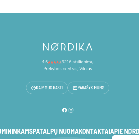
4.6
9216 atsiliepimų
Prekybos centras, Vilnius
KAIP MUS RASTI
PARAŠYK MUMS
OMININKAMS
PATALPŲ NUOMA
KONTAKTAI
APIE NØR