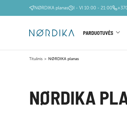
NØRDIKA planas
I - VI 10:00 - 21:00
+370
PARDUOTUVĖS
Titulinis
>
NØRDIKA planas
NØRDIKA PL