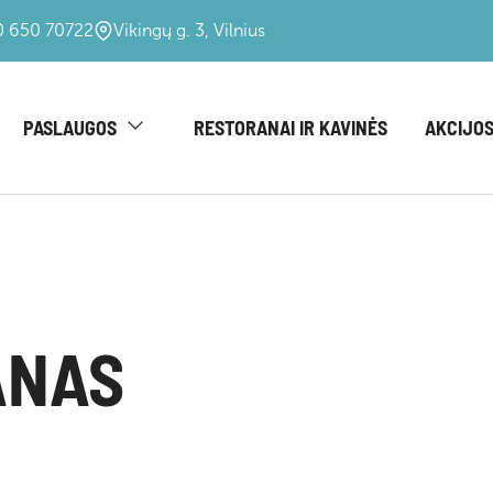
 650 70722
Vikingų g. 3, Vilnius
PASLAUGOS
RESTORANAI IR KAVINĖS
AKCIJOS
ANAS