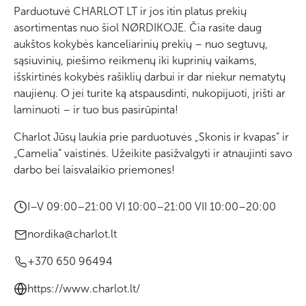
Parduotuvė CHARLOT LT ir jos itin platus prekių
asortimentas nuo šiol NØRDIKOJE. Čia rasite daug
aukštos kokybės kanceliarinių prekių – nuo segtuvų,
sąsiuvinių, piešimo reikmenų iki kuprinių vaikams,
išskirtinės kokybės rašiklių darbui ir dar niekur nematytų
naujienų. O jei turite ką atspausdinti, nukopijuoti, įrišti ar
laminuoti – ir tuo bus pasirūpinta!
Charlot Jūsų laukia prie parduotuvės „Skonis ir kvapas” ir
„Camelia” vaistinės. Užeikite pasižvalgyti ir atnaujinti savo
darbo bei laisvalaikio priemones!
I–V 09:00–21:00 VI 10:00–21:00 VII 10:00–20:00
nordika@charlot.lt
+370 650 96494
https://www.charlot.lt/