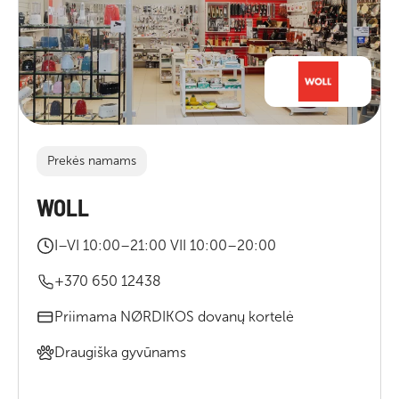
Prekės namams
WOLL
I–VI 10:00–21:00 VII 10:00–20:00
+370 650 12438
Priimama NØRDIKOS dovanų kortelė
Draugiška gyvūnams