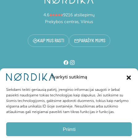
4.6
9216 atsiliepimų
Prekybos centras, Vilnius
KAIP MUS RASTI
PARAŠYK MUMS
Tvarkyti sutikimą
Prekybos centras
Siekdami teikti geriausią patirtį, įrenginio informacijai saugoti ir (arba)
pasiekti naudojame tokias technologijas kaip slapukus. Jei sutiksime su
šiomis technologijomis, galėsime apdoroti duomenis, tokius kaip naršymo
Lankytojams
elgsena arba unikalūs ID šioje svetainėje. Nesutikimas arba sutikimo
atšaukimas gali neigiamai paveikti tam tikras funkcijas ir funkcijas.
Apie Nordika
Priimti