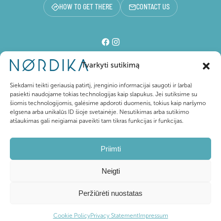
HOW TO GET THERE
CONTACT US
Tvarkyti sutikimą
Shopping center
Siekdami teikti geriausią patirtį, įrenginio informacijai saugoti ir (arba)
pasiekti naudojame tokias technologijas kaip slapukus. Jei sutiksime su
šiomis technologijomis, galėsime apdoroti duomenis, tokius kaip naršymo
For visitors
elgsena arba unikalūs ID šioje svetainėje. Nesutikimas arba sutikimo
atšaukimas gali neigiamai paveikti tam tikras funkcijas ir funkcijas.
About Nordika
Priimti
Neigti
@ 2026 Nordika. All rights reserved
Privacy Policy
Peržiūrėti nuostatas
Created by
PictureIdeas
Cookie Policy
Privacy Statement
Impressum