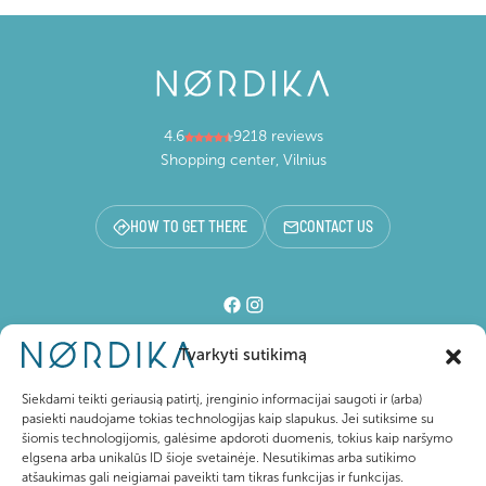
4.6
9218 reviews
Shopping center, Vilnius
HOW TO GET THERE
CONTACT US
Tvarkyti sutikimą
Shopping center
Siekdami teikti geriausią patirtį, įrenginio informacijai saugoti ir (arba)
pasiekti naudojame tokias technologijas kaip slapukus. Jei sutiksime su
šiomis technologijomis, galėsime apdoroti duomenis, tokius kaip naršymo
For visitors
elgsena arba unikalūs ID šioje svetainėje. Nesutikimas arba sutikimo
atšaukimas gali neigiamai paveikti tam tikras funkcijas ir funkcijas.