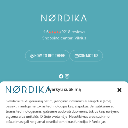
4.6
9218 reviews
Shopping center, Vilnius
HOW TO GET THERE
CONTACT US
Tvarkyti sutikimą
Shopping center
Siekdami teikti geriausią patirtį, įrenginio informacijai saugoti ir (arba)
pasiekti naudojame tokias technologijas kaip slapukus. Jei sutiksime su
šiomis technologijomis, galėsime apdoroti duomenis, tokius kaip naršymo
For visitors
elgsena arba unikalūs ID šioje svetainėje. Nesutikimas arba sutikimo
atšaukimas gali neigiamai paveikti tam tikras funkcijas ir funkcijas.